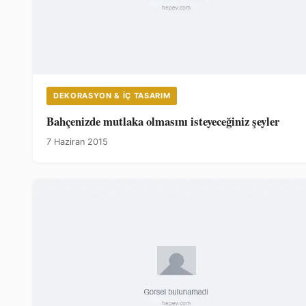
DEKORASYON & İÇ TASARIM
Bahçenizde mutlaka olmasını isteyeceğiniz şeyler
7 Haziran 2015