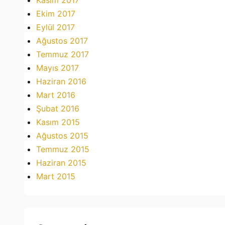
Ekim 2017
Eylül 2017
Ağustos 2017
Temmuz 2017
Mayıs 2017
Haziran 2016
Mart 2016
Şubat 2016
Kasım 2015
Ağustos 2015
Temmuz 2015
Haziran 2015
Mart 2015