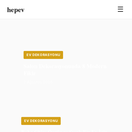
hepev
☰
Ev Dekorasyonu ve İç Tasa
EV DEKORASYONU
Salon Dekorasyonunda 8 Modern
Fikir
7 Ağustos 2026
EV DEKORASYONU
Boho Chic: Özgür ve Sıcak Bir Ev İçin