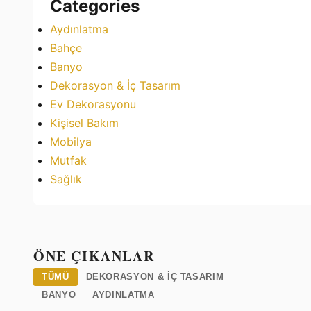
Categories
Aydınlatma
Bahçe
Banyo
Dekorasyon & İç Tasarım
Ev Dekorasyonu
Kişisel Bakım
Mobilya
Mutfak
Sağlık
ÖNE ÇIKANLAR
TÜMÜ
DEKORASYON & İÇ TASARIM
BANYO
AYDINLATMA