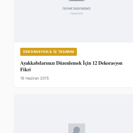
DEKORASYON & İÇ TASARIM
Ayakkabılarınızı Düzenlemek İçin 12 Dekorasyon
Fikri
16 Haziran 2015