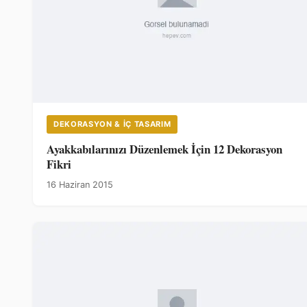
DEKORASYON & İÇ TASARIM
Ayakkabılarınızı Düzenlemek İçin 12 Dekorasyon
Fikri
16 Haziran 2015