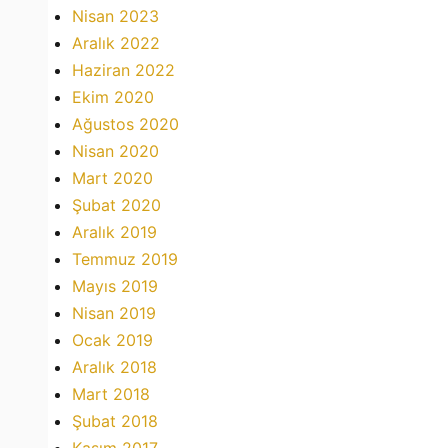
Nisan 2023
Aralık 2022
Haziran 2022
Ekim 2020
Ağustos 2020
Nisan 2020
Mart 2020
Şubat 2020
Aralık 2019
Temmuz 2019
Mayıs 2019
Nisan 2019
Ocak 2019
Aralık 2018
Mart 2018
Şubat 2018
Kasım 2017