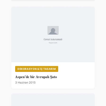
DEKORASYON & İÇ TASARIM
Aspen’de bir Avrupalı Şato
3 Haziran 2015