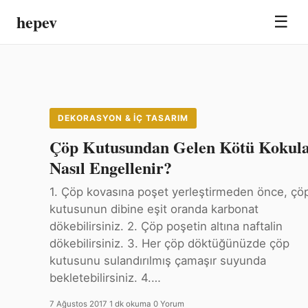
hepev
☰
DEKORASYON & İÇ TASARIM
Çöp Kutusundan Gelen Kötü Kokul
Nasıl Engellenir?
1. Çöp kovasına poşet yerleştirmeden önce, çö
kutusunun dibine eşit oranda karbonat
dökebilirsiniz. 2. Çöp poşetin altına naftalin
dökebilirsiniz. 3. Her çöp döktüğünüzde çöp
kutusunu sulandırılmış çamaşır suyunda
bekletebilirsiniz. 4.…
7 Ağustos 2017
·
1 dk okuma
·
0 Yorum