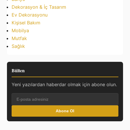
Dekorasyon & İç Tasarım
Ev Dekorasyonu
Kişisel Bakım
Mobilya
Mutfak
Sağlık
Bülten
Yeni yazılardan haberdar olmak için abone olun.
Abone Ol