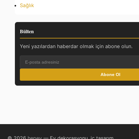
Sağlık
Bülten
Yeni yazılardan haberdar olmak için abone olun.
Abone Ol
© 2026
hepev
— Ev dekorasyonu, iç tasarım