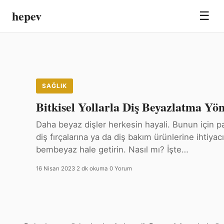
hepev
☰
SAĞLIK
Bitkisel Yollarla Diş Beyazlatma Yö
Daha beyaz dişler herkesin hayali. Bunun için p
diş fırçalarına ya da diş bakım ürünlerine ihtiyacın
bembeyaz hale getirin. Nasıl mı? İşte…
16 Nisan 2023
·
2 dk okuma
·
0 Yorum