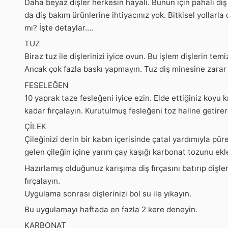
Daha beyaz dişler herkesin hayali. Bunun için pahalı diş
da diş bakım ürünlerine ihtiyacınız yok. Bitkisel yollarla
mı? İşte detaylar….
TUZ
Biraz tuz ile dişlerinizi iyice ovun. Bu işlem dişlerin te
Ancak çok fazla baskı yapmayın. Tuz diş minesine zarar v
FESELEĞEN
10 yaprak taze fesleğeni iyice ezin. Elde ettiğiniz koyu kı
kadar fırçalayın. Kurutulmuş fesleğeni toz haline getirer
ÇİLEK
Çileğinizi derin bir kabın içerisinde çatal yardımıyla pü
gelen çileğin içine yarım çay kaşığı karbonat tozunu ekle
Hazırlamış olduğunuz karışıma diş fırçasını batırıp dişle
fırçalayın.
Uygulama sonrası dişlerinizi bol su ile yıkayın.
Bu uygulamayı haftada en fazla 2 kere deneyin.
KARBONAT