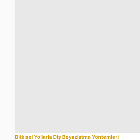
Bitkisel Yollarla Diş Beyazlatma Yöntemleri