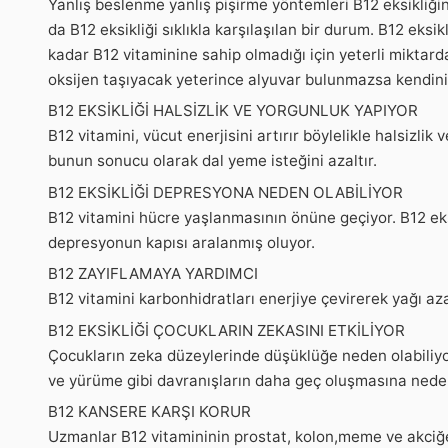
Yanlış beslenme yanlış pişirme yöntemleri B12 eksikliğ
da B12 eksikliği sıklıkla karşılaşılan bir durum. B12 eks
kadar B12 vitaminine sahip olmadığı için yeterli miktar
oksijen taşıyacak yeterince alyuvar bulunmazsa kendinizi
B12 EKSİKLİĞİ HALSİZLİK VE YORGUNLUK YAPIYOR
B12 vitamini, vücut enerjisini artırır böylelikle halsizli
bunun sonucu olarak dal yeme isteğini azaltır.
B12 EKSİKLİĞİ DEPRESYONA NEDEN OLABİLİYOR
B12 vitamini hücre yaşlanmasının önüne geçiyor. B12 eksik
depresyonun kapısı aralanmış oluyor.
B12 ZAYIFLAMAYA YARDIMCI
B12 vitamini karbonhidratları enerjiye çevirerek yağı aza
B12 EKSİKLİĞİ ÇOCUKLARIN ZEKASINI ETKİLİYOR
Çocukların zeka düzeylerinde düşüklüğe neden olabiliy
ve yürüme gibi davranışların daha geç oluşmasına neden 
B12 KANSERE KARŞI KORUR
Uzmanlar B12 vitamininin prostat, kolon,meme ve akciğer