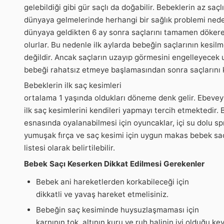
gelebildiği gibi gür saçlı da doğabilir. Bebeklerin az saçl
dünyaya gelmelerinde herhangi bir sağlık problemi ned
dünyaya geldikten 6 ay sonra saçlarını tamamen dökere
olurlar. Bu nedenle ilk aylarda bebeğin saçlarının kesil
değildir. Ancak saçların uzayıp görmesini engelleyecek
bebeği rahatsız etmeye başlamasından sonra saçlarını 
Bebeklerin ilk saç kesimleri
ortalama 1 yaşında oldukları döneme denk gelir. Ebeveyn
ilk saç kesimlerini kendileri yapmayı tercih etmektedir.
esnasında oyalanabilmesi için oyuncaklar, içi su dolu spr
yumuşak fırça ve saç kesimi için uygun makas bebek saçı
listesi olarak belirtilebilir.
Bebek Saçı Keserken Dikkat Edilmesi Gerekenler
Bebek ani hareketlerden korkabileceği için
dikkatli ve yavaş hareket etmelisiniz.
Bebeğin saç kesiminde huysuzlaşmaması için
karnının tok, altının kuru ve ruh halinin iyi olduğu keyi