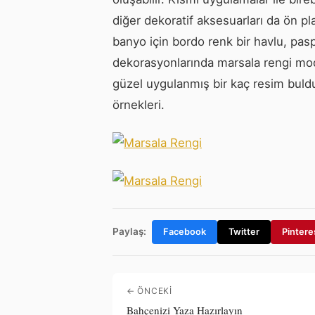
diğer dekoratif aksesuarları da ön pla
banyo için bordo renk bir havlu, pasp
dekorasyonlarında marsala rengi modas
güzel uygulanmış bir kaç resim buldu
örnekleri.
Paylaş:
Facebook
Twitter
Pintere
← ÖNCEKI
Bahçenizi Yaza Hazırlayın