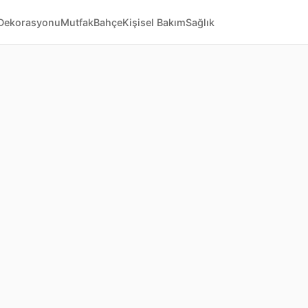
Dekorasyonu
Mutfak
Bahçe
Kişisel Bakım
Sağlık