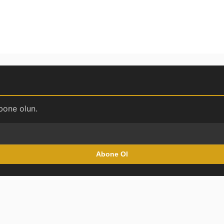
bone olun.
Abone Ol