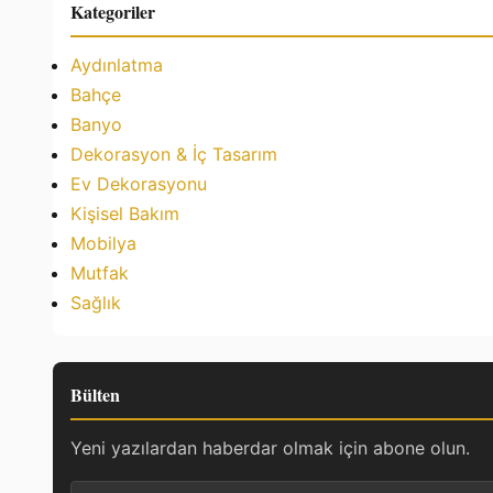
Kategoriler
Aydınlatma
Bahçe
Banyo
Dekorasyon & İç Tasarım
Ev Dekorasyonu
Kişisel Bakım
Mobilya
Mutfak
Sağlık
Bülten
Yeni yazılardan haberdar olmak için abone olun.