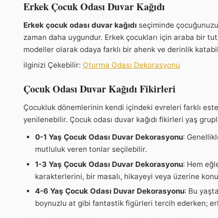
Erkek Çocuk Odası Duvar Kağıdı
Erkek çocuk odası duvar kağıdı
seçiminde çocuğunuzun i
zaman daha uygundur. Erkek çocukları için araba bir tu
modeller olarak odaya farklı bir ahenk ve derinlik katabil
ilginizi Çekebilir:
Oturma Odası Dekorasyonu
Çocuk Odası Duvar Kağıdı Fikirleri
Çocukluk dönemlerinin kendi içindeki evreleri farklı est
yenilenebilir. Çocuk odası duvar kağıdı fikirleri yaş grup
0-1 Yaş Çocuk Odası Duvar Dekorasyonu
: Genellik
mutluluk veren tonlar seçilebilir.
1-3 Yaş Çocuk Odası Duvar Dekorasyonu
: Hem eğle
karakterlerini, bir masalı, hikayeyi veya üzerine konuş
4-6 Yaş Çocuk Odası Duvar Dekorasyonu
: Bu yaşta
boynuzlu at gibi fantastik figürleri tercih ederken; e