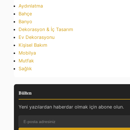
Aydınlatma
Bahçe
Banyo
Dekorasyon & İç Tasarım
Ev Dekorasyonu
Kişisel Bakım
Mobilya
Mutfak
Sağlık
Bülten
Yeni yazılardan haberdar olmak için abone olun.