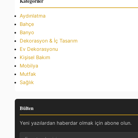
Kategoriler
Aydınlatma
Bahçe
Banyo
Dekorasyon & İç Tasarım
Ev Dekorasyonu
Kişisel Bakım
Mobilya
Mutfak
Sağlık
Bülten
Yeni yazılardan haberdar olmak için abone olun.