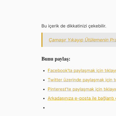
Bu içerik de dikkatinizi çekebilir.
Çamaşır Yıkayıp Ütülemenin Pra
Bunu paylaş:
Facebook’ta paylaşmak için tıklayı
Twitter üzerinde paylaşmak için tı
Pinterest’te paylaşmak için tıklay
Arkadaşınıza e-posta ile bağlantı 