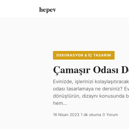
hepev
DEKORASYON & İÇ TASARIM
Çamaşır Odası De
Evinizde, işlerinizi kolaylaşıtıra
odası tasarlamaya ne dersiniz? Ev
dönüştürün, dizaynı konusunda biz
hem…
16 Nisan 2023
·
1 dk okuma
·
0 Yorum