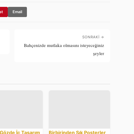
st
Email
SONRAKI →
Bahçenizde mutlaka olmasını isteyeceğiniz
şeyler
 Gözde İç Tasarım
Birbirinden Şık Posterler