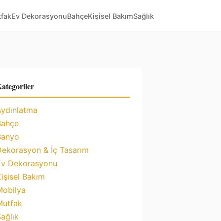
fak
Ev Dekorasyonu
Bahçe
Kişisel Bakım
Sağlık
ategoriler
Aydınlatma
Bahçe
Banyo
Dekorasyon & İç Tasarım
Ev Dekorasyonu
işisel Bakım
Mobilya
Mutfak
ağlık