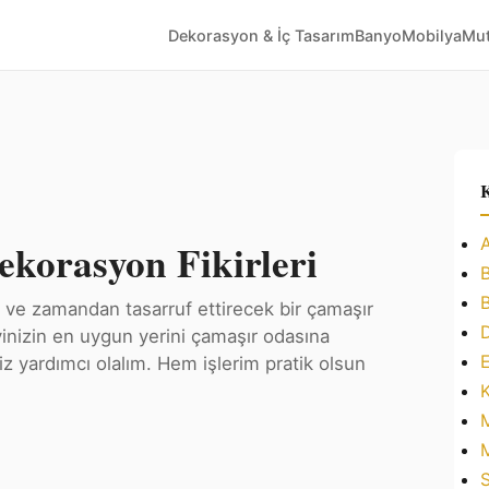
Dekorasyon & İç Tasarım
Banyo
Mobilya
Mut
K
korasyon Fikirleri
cak ve zamandan tasarruf ettirecek bir çamaşır
inizin en uygun yerini çamaşır odasına
 yardımcı olalım. Hem işlerim pratik olsun
K
S