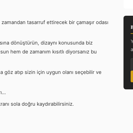
 ve zamandan tasarruf ettirecek bir çamaşır odası
B
Y
asına dönüştürün, dizaynı konusunda biz
a
olsun hem de zamanım kısıtlı diyorsanız bu
a göz atıp sizin için uygun olanı seçebilir ve
rı…
ranı sola doğru kaydırabilirsiniz.