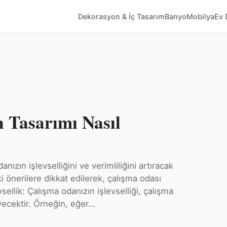
Dekorasyon & İç Tasarım
Banyo
Mobilya
Ev 
 Tasarımı Nasıl
nızın işlevselliğini ve verimliliğini artıracak
 önerilere dikkat edilerek, çalışma odası
evsellik: Çalışma odanızın işlevselliği, çalışma
eyecektir. Örneğin, eğer…