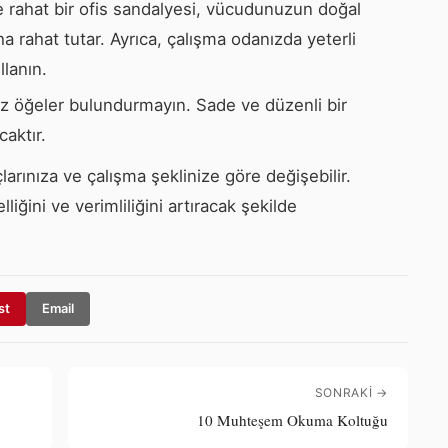
e rahat bir ofis sandalyesi, vücudunuzun doğal
 rahat tutar. Ayrıca, çalışma odanızda yeterli
llanın.
z öğeler bulundurmayın. Sade ve düzenli bir
caktır.
çlarınıza ve çalışma şeklinize göre değişebilir.
liğini ve verimliliğini artıracak şekilde
st
Email
SONRAKI →
10 Muhteşem Okuma Koltuğu