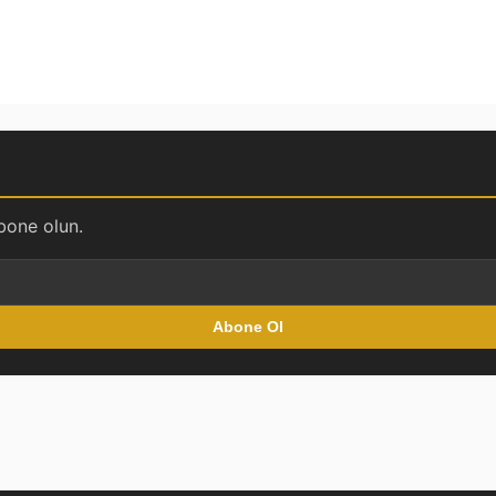
bone olun.
Abone Ol