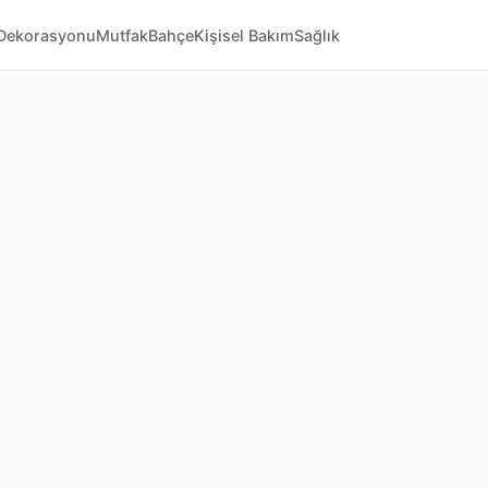
Dekorasyonu
Mutfak
Bahçe
Kişisel Bakım
Sağlık