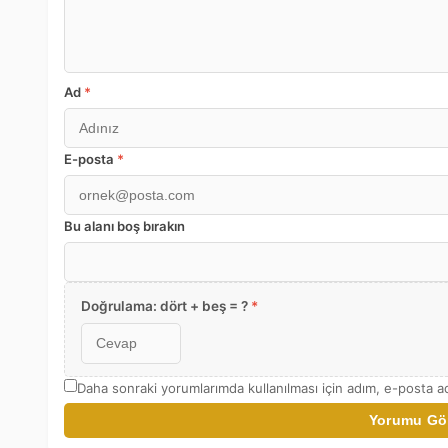
Ad
*
E-posta
*
Bu alanı boş bırakın
Doğrulama: dört + beş = ?
*
Daha sonraki yorumlarımda kullanılması için adım, e-posta ad
Yorumu Gö