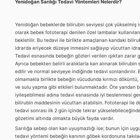
Yenidoğan Sarılığı Tedavi Yöntemleri Nelerdir?
Yenidoğan bebeklerde bilirubin seviyesi çok yükselmiş is
olarak bebek fototerapi denilen özel lambalar kullanılan 
bekletilir. Bu tedavi ile birlikte amaçlanan kandaki bilir
idrarda eriyecek düzeye inmesini sağlayıp vücuttan idrar
Tedavi esnasında bebeğin gözleri verilen ışıktan zarar g
Ayrıca bebekten belirli aralıklarla kan alınarak bilirubin 
edilir ve normal seviyeye indiğinde tedavi sonlandırılır.
olmamakla birlikte bebeğin vücudunda kırmızı döküntü, b
ve sulu yapma gibi etkileri bulunmaktadır. Öte yandan b
iyileşebilmesi adına tedavi esnasında iyi beslenmesi gere
bilirubin maddesinin vücuttan atabilsin. Fototerapi ile d
tedavi sonrası ilk 2 gün içinde tekrar yükselebileceğin
gözetimi altında olmakta büyük fayda vardır.
Sarılığa sebep olan kan uyuşmazlığı ise; bunun için uyg
tedavi yöntemi bebeğin kanının göbek kordonuna takıla