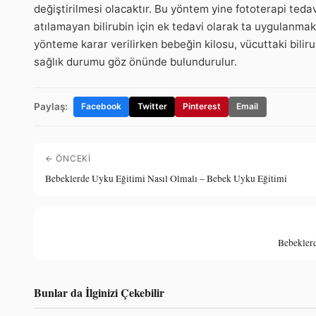
değiştirilmesi olacaktır. Bu yöntem yine fototerapi tedav
atılamayan bilirubin için ek tedavi olarak ta uygulanma
yönteme karar verilirken bebeğin kilosu, vücuttaki bilir
sağlık durumu göz önünde bulundurulur.
Paylaş:
Facebook
Twitter
Pinterest
Email
← ÖNCEKI
Bebeklerde Uyku Eğitimi Nasıl Olmalı – Bebek Uyku Eğitimi
Bebeklerd
Bunlar da İlginizi Çekebilir