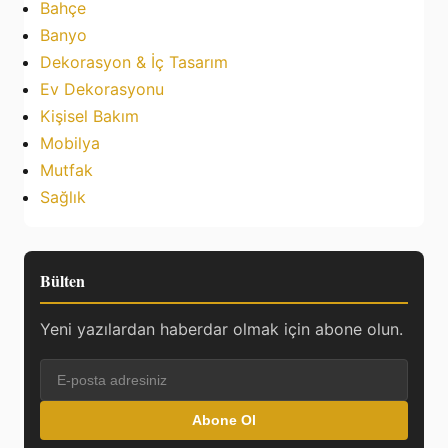
Bahçe
Banyo
Dekorasyon & İç Tasarım
Ev Dekorasyonu
Kişisel Bakım
Mobilya
Mutfak
Sağlık
Bülten
Yeni yazılardan haberdar olmak için abone olun.
Abone Ol