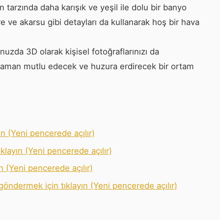
n tarzında daha karışık ve yeşil ile dolu bir banyo
re ve akarsu gibi detayları da kullanarak hoş bir hava
uzda 3D olarak kişisel fotoğraflarınızı da
r zaman mutlu edecek ve huzura erdirecek bir ortam
n (Yeni pencerede açılır)
klayın (Yeni pencerede açılır)
ın (Yeni pencerede açılır)
göndermek için tıklayın (Yeni pencerede açılır)