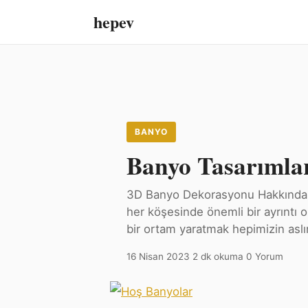
hepev
BANYO
Banyo Tasarımlar
3D Banyo Dekorasyonu Hakkında B
her köşesinde önemli bir ayrıntı 
bir ortam yaratmak hepimizin asl
16 Nisan 2023
·
2 dk okuma
·
0 Yorum