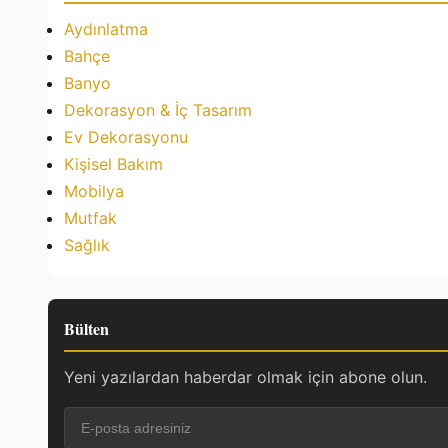
Aydınlatma
Bahçe
Banyo
Dekorasyon & İç Tasarım
Ev Dekorasyonu
Kişisel Bakım
Mobilya
Mutfak
Sağlık
Bülten
Yeni yazılardan haberdar olmak için abone olun.