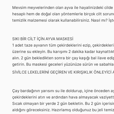
Mevsim meyvelerinden olan ayva ile hayalinizdeki cil
hesaplı hem de doğal olan yöntemlerle birçok cilt sorun
temizlik malzemesi olarak kullanabilirsiniz. Nasıl mı? İş
SIKI BİR CİLT İÇİN AYVA MASKESİ
1 adet taze ayvanın tüm çekirdeklerini ezip, çekirdekler
üzerine su ekleyin. Bu karışımı 2 dakika kadar kaynatt
alın. 2 gün bekledikten sonra bir çay kaşığı bal ilave ed
getirin. Bu maskesi geceleri yüzünüze sürün ve sabahları 
SİVİLCE LEKELERİNİ GEÇİREN VE KIRIŞIKLIK ÖNLEYİCİ 
Çay bardağının yarısını su ile doldurup, içine önceden a
çekirdeklerini atın ve ardından hava almayacak vaziyett
Sıcak olmayan bir yerde 2 gün bekletin. Bu 2 gün içerisi
aldığını göreceksiniz. Hazırlamış olduğunuz bu jeli temi