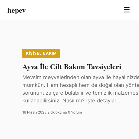
hepev
☰
KIŞISEL BAKIM
Ayva İle Cilt Bakım Tavsiyeleri
Mevsim meyvelerinden olan ayva ile hayalinizd
mümkün. Hem hesaplı hem de doğal olan yönteml
sorununuza çare bulabilir ve temizlik malzemesi
kullanabilirsiniz. Nasıl mı? İşte detaylar……
16 Nisan 2023
·
2 dk okuma
·
0 Yorum