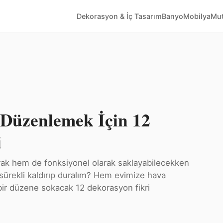
Dekorasyon & İç Tasarım
Banyo
Mobilya
Mut
 Düzenlemek İçin 12
i
rak hem de fonksiyonel olarak saklayabilecekken
k sürekli kaldırıp duralım? Hem evimize hava
bir düzene sokacak 12 dekorasyon fikri