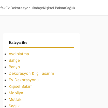
fak
Ev Dekorasyonu
Bahçe
Kişisel Bakım
Sağlık
Kategoriler
Aydınlatma
Bahçe
Banyo
Dekorasyon & İç Tasarım
Ev Dekorasyonu
Kişisel Bakım
Mobilya
Mutfak
Sağlık