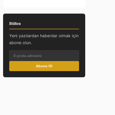
Bülten
Yeni yazılardan haberdar olmak için
abone olun.
Abone Ol