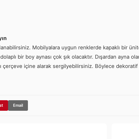
yın
abilirsiniz. Mobilyalara uygun renklerde kapaklı bir ünite 
laplı bir boy aynası çok şık olacaktır. Dışardan ayna olan 
ı çerçeve içine alarak sergilyebilirsiniz. Böylece dekoratif 
st
Email