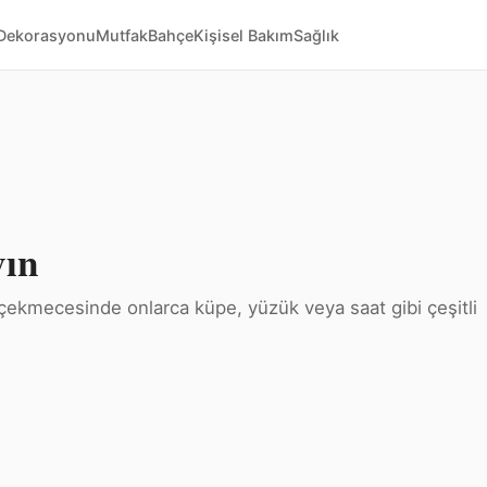
Dekorasyonu
Mutfak
Bahçe
Kişisel Bakım
Sağlık
yın
 çekmecesinde onlarca küpe, yüzük veya saat gibi çeşitli