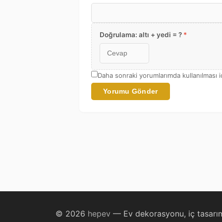
Doğrulama: altı + yedi = ?
*
Daha sonraki yorumlarımda kullanılması i
Yorumu Gönder
© 2026
hepev
— Ev dekorasyonu, iç tasarım 