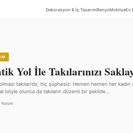
Dekorasyon & İç Tasarım
Banyo
Mobilya
Ev 
RIM
tik Yol İle Takılarınızı Sakla
olmazı takıları’dır, hiç şüphesiz. Hemen hemen her kadın
l böyle olunca da takıların düzenli bir şekilde…
 Yorum