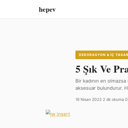
hepev
DEKORASYON & İÇ TASA
5 Şık Ve Pra
Bir kadının en olmazsa 
aksesuar bulundurur. Ha
16 Nisan 2023
·
2 dk okuma
·
0